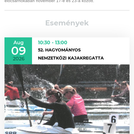
előcsarnokában november 17-e és 23-a között.
Események
Aug
10:30 - 13:00
09
52. HAGYOMÁNYOS
NEMZETKÖZI KAJAKREGATTA
2026