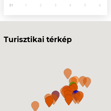
31
1
2
3
4
5
6
Turisztikai térkép