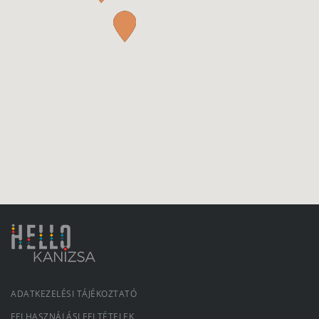
ADATKEZELÉSI TÁJÉKOZTATÓ
FELHASZNÁLÁSI FELTÉTELEK