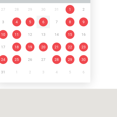
27
28
29
30
31
1
2
3
4
5
6
7
8
9
10
11
12
13
14
15
16
17
18
19
20
21
22
23
24
25
26
27
28
29
30
31
1
2
3
4
5
6