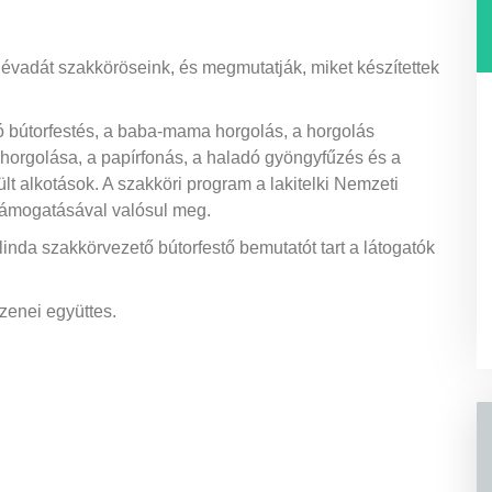
 évadát szakköröseink, és megmutatják, miket készítettek
ó bútorfestés, a baba-mama horgolás, a horgolás
k horgolása, a papírfonás, a haladó gyöngyfűzés és a
lt alkotások. A szakköri program a lakitelki Nemzeti
ámogatásával valósul meg.
inda szakkörvezető bútorfestő bemutatót tart a látogatók
zenei együttes.