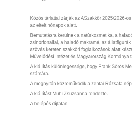
Közös tárlattal zárják az ASzakkör 2025/2026-os
az eltelt hónapok alatt.
Bemutatásra kerülnek a natúrkozmetika, a halad
zsinórfonallal, a haladó makramé, az állatfigurá
szövés kereten szakköri foglalkozások alatt készü
Művelődési Intézet és Magyarország Kormánya t
A kiállítás különlegessége, hogy Frank Sörös Mel
számára.
A megnyitón közreműködik a zentai Rózsafa nép
A kiállítást Muhi Zsuzsanna rendezte.
A belépés díjtalan.