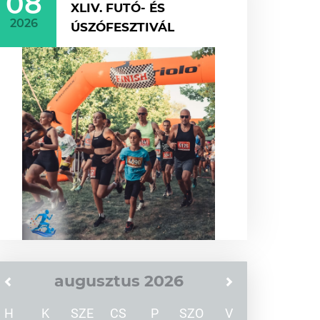
08
XLIV. FUTÓ- ÉS
2026
ÚSZÓFESZTIVÁL
augusztus 2026
H
K
SZE
CS
P
SZO
V