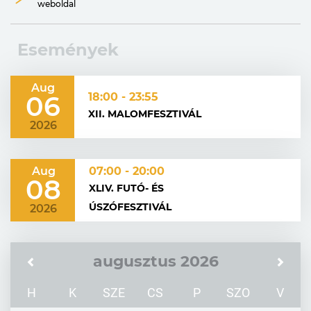
weboldal
Események
Aug
06
18:00 - 23:55
XII. MALOMFESZTIVÁL
2026
Aug
07:00 - 20:00
08
XLIV. FUTÓ- ÉS
ÚSZÓFESZTIVÁL
2026
augusztus 2026
H
K
SZE
CS
P
SZO
V