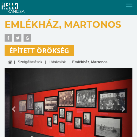
Tog
nav
EMLÉKHÁZ, MARTONOS
ÉPÍTETT ÖRÖKSÉG
Szolgáltatások
Látnivalók
Emlékház, Martonos