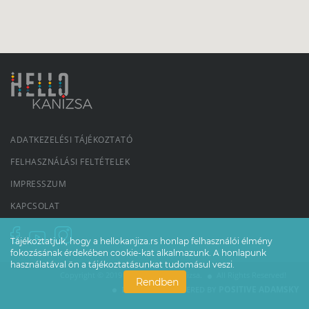
ADATKEZELÉSI TÁJÉKOZTATÓ
FELHASZNÁLÁSI FELTÉTELEK
IMPRESSZUM
KAPCSOLAT
Tájékoztatjuk, hogy a hellokanjiza.rs honlap felhasználói élmény
fokozásának érdekében cookie-kat alkalmazunk. A honlapunk
használatával ön a tájékoztatásunkat tudomásul veszi.
Copyright © 2019 - 2026 Magyarkanizsa.
All Rights Reserved!
Rendben
POSITIVE ADAMSKY
DESIGNED & POWERED BY