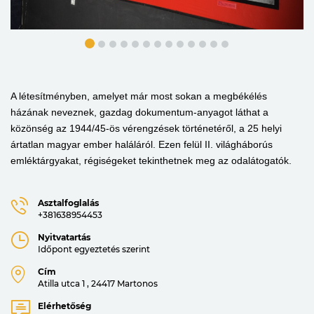
A létesítményben, amelyet már most sokan a megbékélés
házának neveznek, gazdag dokumentum-anyagot láthat a
közönség az 1944/45-ös vérengzések történetéről, a 25 helyi
ártatlan magyar ember haláláról. Ezen felül II. világháborús
emléktárgyakat, régiségеket tekinthetnek meg az odalátogatók.
Asztalfoglalás
+381638954453
Nyitvatartás
Időpont egyeztetés szerint
Cím
Atilla utca 1 , 24417 Martonos
Elérhetőség