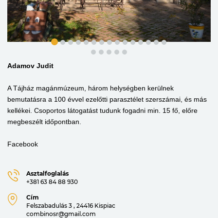
Adamov Judit
A Tájház magánmúzeum, három helységben kerülnek
bemutatásra a 100 évvel ezelőtti parasztélet szerszámai, és más
kellékei. Csoportos látogatást tudunk fogadni min. 15 fő, előre
megbeszélt időpontban.
Facebook
Asztalfoglalás
+381 63 84 88 930
Cím
Felszabadulás 3 , 24416 Kispiac
combinosr@gmail.com