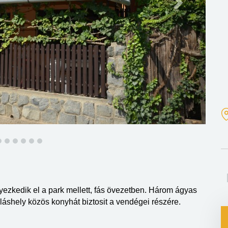
yezkedik el a park mellett, fás övezetben. Három ágyas
lláshely közös konyhát biztosit a vendégei részére.