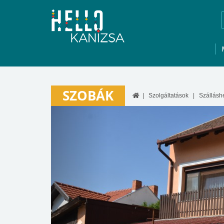
SZOBÁK
Szolgáltatások
Szállásh