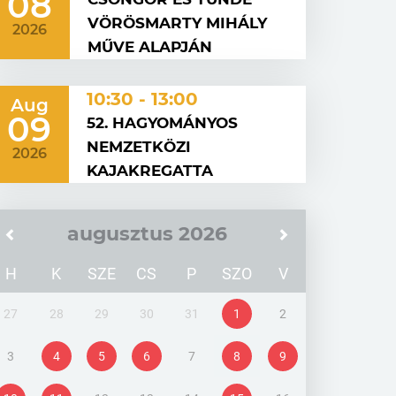
08
VÖRÖSMARTY MIHÁLY
2026
MŰVE ALAPJÁN
10:30 - 13:00
Aug
09
52. HAGYOMÁNYOS
NEMZETKÖZI
2026
KAJAKREGATTA
augusztus 2026
H
K
SZE
CS
P
SZO
V
27
28
29
30
31
1
2
3
4
5
6
7
8
9