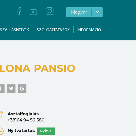
Magyar
SZÁLLÁSHELYEK
SZOLGÁLTATÁSOK
INFORMÁCIÓ
ILONA PANSIO
Asztalfoglalás
+38164 94 56 580
Nyitvatartás
Nyitva