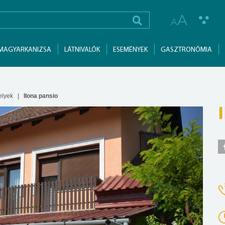
A
A
MAGYARKANIZSA
LÁTNIVALÓK
ESEMÉNYEK
GASZTRONÓMIA
elyek
Ilona pansio