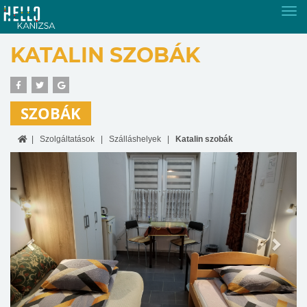
Tog
nav
KATALIN SZOBÁK
SZOBÁK
Szolgáltatások
Szálláshelyek
Katalin szobák