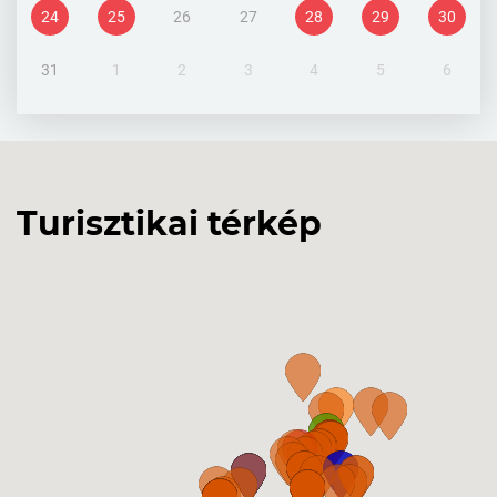
24
25
26
27
28
29
30
31
1
2
3
4
5
6
Turisztikai térkép