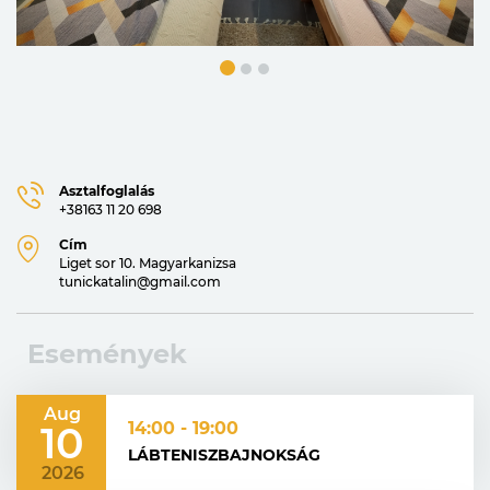
Asztalfoglalás
+38163 11 20 698
Cím
Liget sor 10. Magyarkanizsa
tunickatalin@gmail.com
Események
Aug
10
14:00 - 19:00
LÁBTENISZBAJNOKSÁG
2026