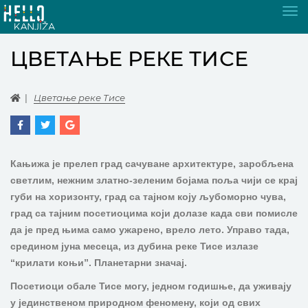
Tog
nav
ЦВЕТАЊЕ РЕКЕ ТИСЕ
Цветање реке Тисе
Кањижа је прелеп град сачуване архитектуре, заробљена
светлим, нежним златно-зеленим бојама поља чији се крај
губи на хоризонту, град са тајном коју љубоморно чува,
град са тајним посетиоцима који долазе када сви помисле
да је пред њима само ужарено, врело лето. Управо тада,
средином јуна месеца, из дубина реке Тисе излазе
“крилати коњи”. Планетарни значај.
Посетиоци обале Тисе могу, једном годишње, да уживају
у јединственом природном феномену, који од свих