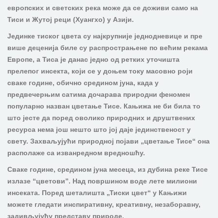
европских и светских река може да се доживи само на
Тиси и Жутој реци (Хуангхо) у Азији.
Јединке тиског цвета су најкрупније једнодневице и пре
више деценија биле су распрострањене по већим рекама
Европе, а Тиса је данас једно од ретких уточишта
прелепог инсекта, који се у доњем току масовно роји
сваке године, обично средином јуна, када у
предвечерњим сатима дочарава природни феномен
популарно назван цветање Тисе. Кањижа не би била то
што јесте да поред оволико природних и друштвених
ресурса нема још нешто што јој даје јединственост у
свету. Захваљујући природној појави „цветање Тисе“ она
располаже са изванредном вредношћу.
Сваке године, средином јуна месеца, из дубина реке Тисе
излазе “цветови”. Над површином воде лете милиони
инсеката. Поред шеталишта „Тиски цвет“ у Кањижи
можете гледати инспиративну, креативну, незаборавну,
задивљујућу представу природе.