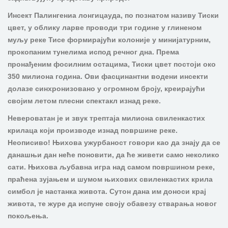
Инсект Палингениа лонгицауда, по познатом називу Тиски
цвет, у облику ларве проводи три године у глиненом
муљу реке Тисе формирајући колоније у минијатурним,
прокопаним тунелима испод речног дна. Према
пронађеним фосилним остацима, Тиски цвет постоји око
350 милиона година. Ови фасцинантни водени инсекти
долазе синхронизовано у огромном броју, креирајући
својим летом плесни спектакл изнад реке.
Невероватан је и звук трептаја милиона свиленкастих
крилаца који производе изнад површине реке.
Неописиво! Њихова ужурбаност говори као да знају да се
данашњи дан неће поновити, да ће живети само неколико
сати. Њихова љубавна игра над самом површином реке,
праћена зујањем и шумом њихових свиленкастих крила
симбол је настанка живота. Сутон дана им доноси крај
живота, те журе да испуне своју обавезу стварања новог
покољења.