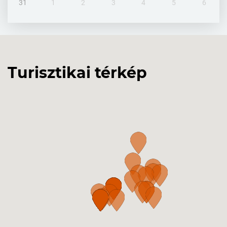
31
1
2
3
4
5
6
Turisztikai térkép