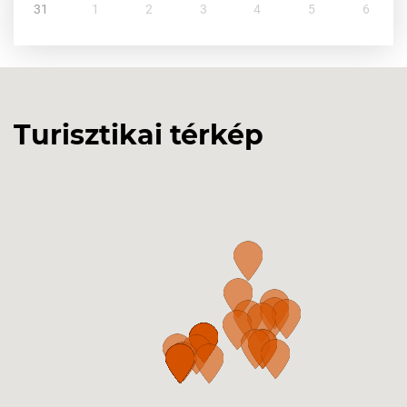
31
1
2
3
4
5
6
Turisztikai térkép