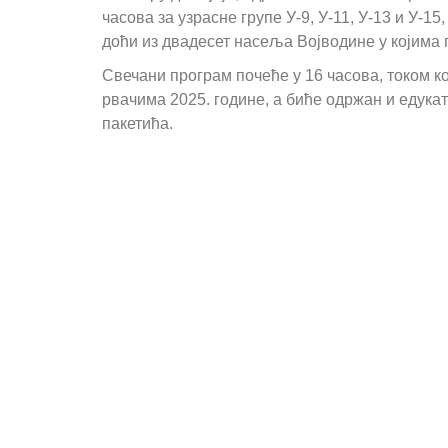
часова за узрасне групе У-9, У-11, У-13 и У-1
доћи из двадесет насеља Војводине у којима 
Свечани програм почеће у 16 часова, током к
рвачима 2025. године, а биће одржан и едука
пакетића.