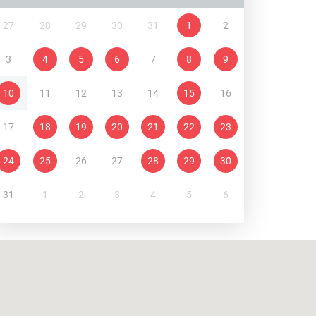
27
28
29
30
31
1
2
3
4
5
6
7
8
9
10
11
12
13
14
15
16
17
18
19
20
21
22
23
24
25
26
27
28
29
30
31
1
2
3
4
5
6