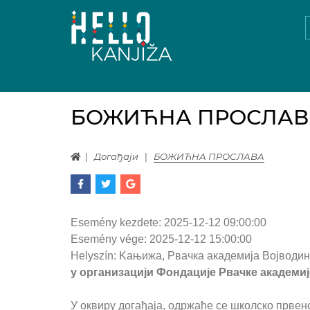
БОЖИЋНА ПРОСЛАВ
Догађаји
БОЖИЋНА ПРОСЛАВА
Esemény kezdete:
2025-12-12 09:00:00
Esemény vége:
2025-12-12 15:00:00
Helyszín:
Kaњижа, Рвачка академија Војводи
у организацији Фондације Рвачке академиј
У оквиру догађаја, одржаће се школско првен