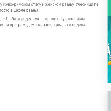
5, у грчко-римском стилу и женском рвању. Учесници ће
постоје школе рвања.
ојег ће бити додељене награде најуспешнијим
тивни програм, демонстрација рвања и подела