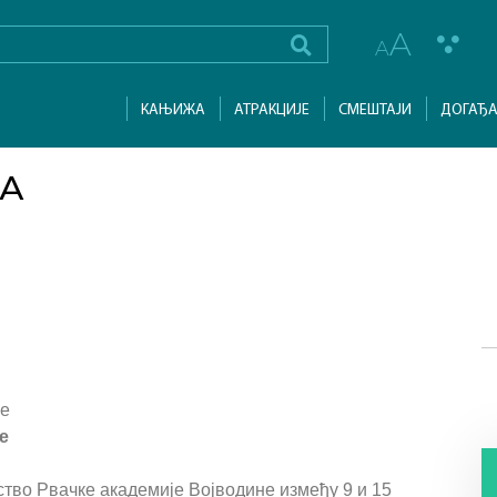
A
A
КАЊИЖА
АТРАКЦИЈЕ
СМЕШТАЈИ
ДОГАЂА
А
не
е
ство Рвачке академије Војводине између 9 и 15