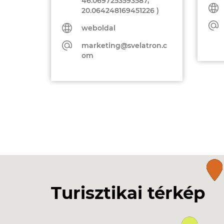
46.0697253593587,
20.064248169451226 )
weboldal
marketing@svelatron.c
om
Turisztikai térkép