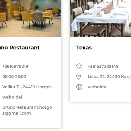
no Restaurant
Texas
+38169792181
+381637309149
08:00-23:00
Lička 22, 24420 Kanj
Velika 7. , 24410 Horgos
weboldal
weboldal
brunorestaurant.horgo
s@gmail.com