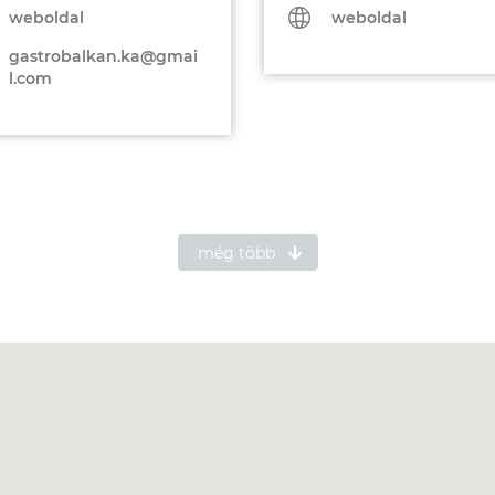
weboldal
weboldal
gastrobalkan.ka@gmai
l.com
még több