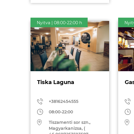
Nyitva | 08:00-22:00 h
Nyit
Tiska Laguna
Gas
+38162454555
08:00-22:00
Tiszamenti sor szn.,
Magyarkanizsa, (