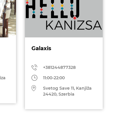
Galaxis
+381244877328
iza
11:00-22:00
Svetog Save 11, Kanjiža
24420, Szerbia