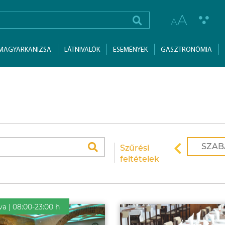
A
A
MAGYARKANIZSA
LÁTNIVALÓK
ESEMÉNYEK
GASZTRONÓMIA
SZAB
Szűrési
feltételek
va | 08:00-23:00 h