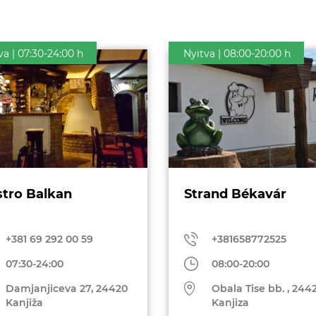
va | 07:30-24:00 h
Nyitva | 08:00-20:00 h
tro Balkan
Strand Békavár
+381 69 292 00 59
+381658772525
07:30-24:00
08:00-20:00
Damjanjiceva 27, 24420
Obala Tise bb. , 244
Kanjiža
Kanjiza