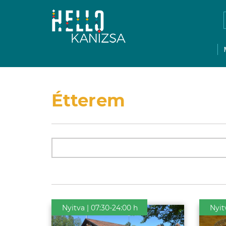
Étterem
Nyitva | 07:30-24:00 h
Nyit