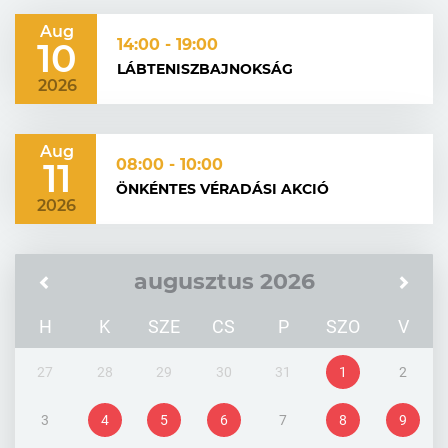
Aug
10
14:00 - 19:00
LÁBTENISZBAJNOKSÁG
2026
Aug
11
08:00 - 10:00
ÖNKÉNTES VÉRADÁSI AKCIÓ
2026
augusztus 2026
H
K
SZE
CS
P
SZO
V
27
28
29
30
31
1
2
3
4
5
6
7
8
9