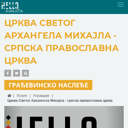
Tog
nav
ЦРКВА СВЕТОГ
АРХАНГЕЛА МИХАЈЛА -
СРПСКА ПРАВОСЛАВНА
ЦРКВА
ГРАЂЕВИНСКО НАСЛЕЂЕ
Услуге
Атракције
Црква Светог Архангела Михајла - српска православна црква