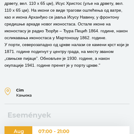
дрвету, вел. 110 x 65 цм), Исус Христос (уље на дрвету, вел.
110 x 65 цм). На икони се виде трагови оштећења од ватре,
као и икона Арханђео се јавља Исусу Навину, у фронтону
средишње аркаде новог иконостаса. Остале иконе на
иконостасу је радио Ђорђе – Ђура Пецић 1864. године, након
осликавања иконостаса у Мартоношу 1862. године.
У порти, северозападно од цркве налази се камени крст који је
1871. године подигнут у центру града, на месту званом
„свињске пијаце”. Обновљен је 1930. године, а након
окупације 1941. године пренет је у порту цркве."
Cím
Кањижа
Események
Aug
07:00 - 21:00