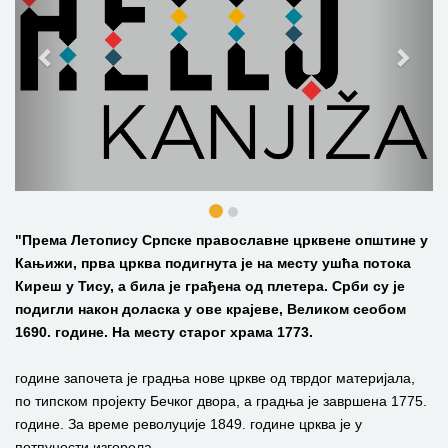
"Према Летопису Српске православне црквене општине у
Кањижи, прва црква подигнута је на месту ушћа потока
Киреш у Тису, а била је грађена од плетера. Срби су је
подигли након доласка у ове крајеве, Великом сеобом
1690. године. На месту старог храма 1773.
године започета је градња нове цркве од тврдог материјала,
по типском пројекту Бечког двора, а градња је завршена 1775.
године. За време револуције 1849. године црква је у
потпуности изгорела.