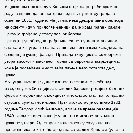
У црквеном протоколу у Кањижи стоји да је трећи храм по
реду, заправо данашњи храм подигнут у центру града, а
освећен 1851. године. Међутим, нека декоративна обележја
на објекту иду у прилог чињеници да је храм грађен раније.
Црква је грађена у стилу позног барока.
Црква је једнобродна грађевина са петоугаоном апсидом
споља и изнутра, те са наглашеним певничким испадима на
северној и јужној фасади. Припада типу цркава сомборског
узора високог и масивног торња са барокним завршецима,
коме је посвећена много већа пажња него осталом делу
цркве.
У унутрашњости је данас иконостас скромне резбарије,
изведен у комбинацији закаснелих барокно-рокајних биљних
форми и појединих класицистичких елемената- канелираних
стубова, зупчастих низова. Први иконостас је осликао 1791.
године Теодор Илић Чешљар, али је за време револуције
1849. храм изгорео када је уништен и иконостас и многе
црквене утвари. Од старог иконостаса су сачуване две
престоне иконе и то: Богородица са малим Христом (уље на