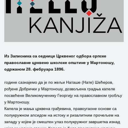
Из Записника са седнице Црквеног одбора српске
православне црквено школске општине у Мартоношу,
одржаном 28. фебруара 1896.
године сазнајемо да је по жељи Наташе (Нате) Шећеров,
рођене Добрички у Мартоношу, дозвољена градња капеле
посвећене Великомученику Георгију на православном гробљу
у Мартоношу.
Капела је мања црквена грађевина, правоугаоне основе са
полукружном апсидом на истоку и ризалитним прочељем на
западу у којем је смештен улаз полукружног завршетка изнад