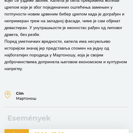
којег се уздиже звоник. Капела је била прекривена жолнаи
црепом који је због појединачних оштећења замењен у
потпуности новим црвеним бибер црепом када је дограђен и
непримеран трем на западној фасади, чиме је сам објекат
девастиран. У унутрашњости је иконостас рађен од липовог
дрвета, без резбе.
Поред уметничких вредности, капела има несумљиво
историјски значај јер представља спомен на једну од
најбогатијих породица у Мартоношу, која је својим
доброчинствима допринела његовом економском и културном
напретку.
Cím
Мартонош
Események