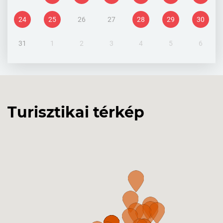
24
25
26
27
28
29
30
31
1
2
3
4
5
6
Turisztikai térkép