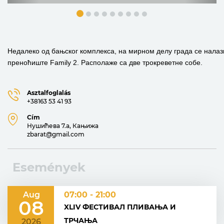
Недалеко од бањског комплекса, на мирном делу града се налаз
преноћиште Family 2. Располаже са две трокреветне собе.
Asztalfoglalás
+38163 53 41 93
Cím
Нушићева 7.a, Кањижа
zbarat@gmail.com
Események
Aug
07:00 - 21:00
08
XLIV ФЕСТИВАЛ ПЛИВАЊА И
ТРЧАЊА
2026