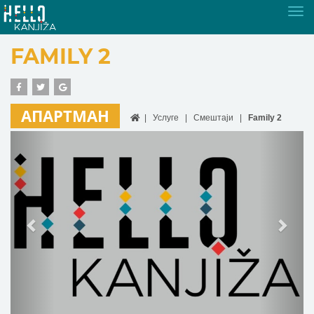
Tog
nav
FAMILY 2
АПАРТМАН
Услуге
Смештаји
Family 2