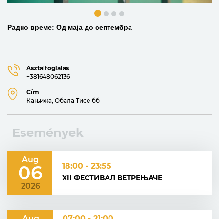
Радно време: Од маја до септембра
Asztalfoglalás
+381648062136
Cím
Кањижа, Обала Тисе бб
Események
Aug
06
18:00 - 23:55
XII ФЕСТИВАЛ ВЕТРЕЊАЧЕ
2026
Aug
07:00 - 21:00