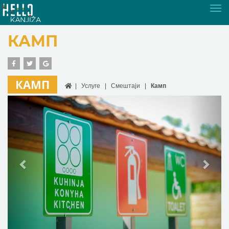
Tog
nav
КАМП
КАМП
Услуге
Смештаји
Камп