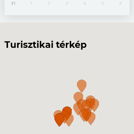
31
1
2
3
4
5
6
Turisztikai térkép