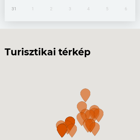
31
1
2
3
4
5
6
Turisztikai térkép