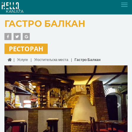
Tog
nav
ГАСТРО БАЛКАН
РЕСТОРАН
Услуге
Угоститељска места
Гастро Балкан