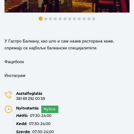
У Гастро Балкану, као што и сам назив ресторана каже,
спремају се најбољи балкански специјалитети.
Фацебоок
Инстаграм
Asztalfoglalás
381 69 292 00 59
Nyitvatartás
Nyitva
Hétfő:
07:30-24:00
Kedd:
07:30-24:00
Szerda:
07:30-24:00