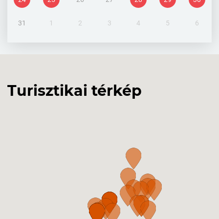
31
1
2
3
4
5
6
Turisztikai térkép