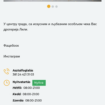
У центру града, са искусним и љубазним особљем чека Вас
дрогерија Лили.
Фацебоок
Инстаграм
Asztalfoglalás
381 24 421 31 03
Nyitvatartás
Nyitva
Hétfő:
08:00-21:00
Kedd:
08:00-21:00
Szerda:
08:00-21:00