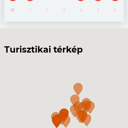
31
1
2
3
4
5
6
Turisztikai térkép