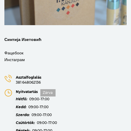
Синтија Изетовић
Фацебоок
Инстаграм
Asztalfoglalás
381 648062136
Nyitvatartás
Zárva
Hétfő:
09:00-17:00
Kedd:
09:00-17:00
Szerda:
09:00-17:00
Csütörtök:
09:00-17:00
Péntek:
09:00-17:00