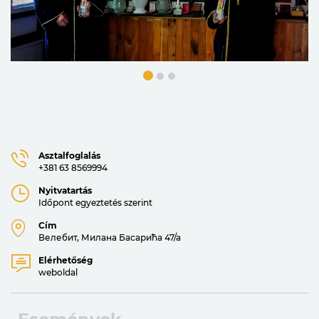
Asztalfoglalás
+381 63 8569994
Nyitvatartás
Időpont egyeztetés szerint
Cím
Велебит, Милана Басарића 47/а
Elérhetőség
weboldal