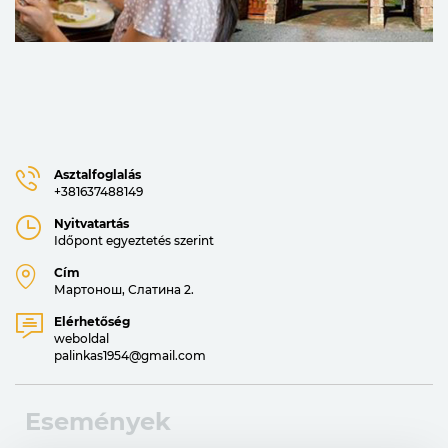
Asztalfoglalás
+381637488149
Nyitvatartás
Időpont egyeztetés szerint
Cím
Мартонош, Слатина 2.
Elérhetőség
weboldal
palinkas1954@gmail.com
Események