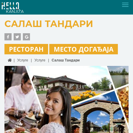
Tog
nav
САЛАШ ТАНДАРИ
РЕСТОРАН
МЕСТО ДОГАЂАЈА
Услуге
Услуге
Салаш Тандари