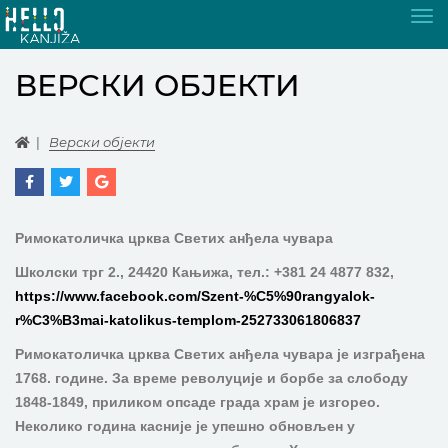
Tog
nav
ВЕРСКИ ОБЈЕКТИ
Верски објекти
Римокатоличка црква Светих анђела чувара
Школски трг 2., 24420 Кањижа, тел.: +381 24 4877 832,
https://www.facebook.com/Szent-%C5%90rangyalok-
r%C3%B3mai-katolikus-templom-252733061806837
Римокатоличка црква Светих анђела чувара је изграђена
1768. године. За време револуције и борбе за слободу
1848-1849, приликом опсаде града храм је изгорео.
Неколико година касније је упешно обновљен у