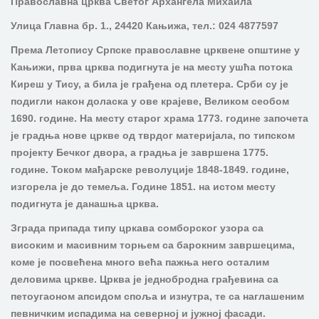
Православна црква Светог Архангела Михаила
Улица Главна бр. 1., 24420 Кањижа, тел.: 024 4877597
Према Летопису Српске православне црквене општине у
Кањижи, прва црква подигнута је на месту ушћа потока
Киреш у Тису, а била је грађена од плетера. Срби су је
подигли након доласка у ове крајеве, Великом сеобом
1690. године. На месту старог храма 1773. године започета
је градња нове цркве од тврдог материјала, по типском
пројекту Бечког двора, а градња је завршена 1775.
године. Током мађарске револуције 1848-1849. године,
изгорела је до темеља. Године 1851. на истом месту
подигнута је данашња црква.
Зграда припада типу цркава сомборског узора са
високим и масивним торњем са барокним завршецима,
коме је посвећена много већа пажња него осталим
деловима цркве. Црква је једнобродна грађевина са
петоугаоном апсидом споља и изнутра, те са наглашеним
певничким испадима на северној и јужној фасади.