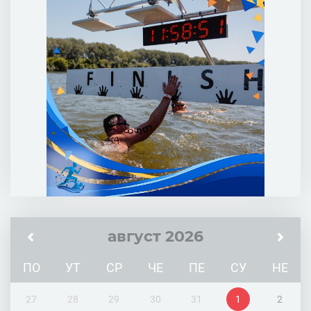
август 2026
ПО
УТ
СР
ЧЕ
ПЕ
СУ
НЕ
27
28
29
30
31
1
2