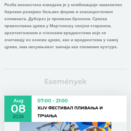
Резба иконостаса изведена је у комбинацији закаснелих
барокно-рокајних биљних форми и класицистичких
елемената. Дуборез је премазан бронзом. Српска
православна црква у Мартоношу својом старином,
архитектонским и стилским вредностима које се
очитавају из основе цркве, као и вредностима у самој
цркви, има несумњивог значаја као споменик културе.
Események
Aug
07:00 - 21:00
08
XLIV ФЕСТИВАЛ ПЛИВАЊА И
ТРЧАЊА
2026