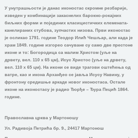
У унутрашњости је данас иконостас скромне резбарије,
изведен у комбинацији закаснелих барокно-рокајних
биљних форми и појединих класицистичких елемената-
канелираних стубова, зупчастих низова. Први иконостас
је осликао 1791. године Теодор Илић Чешљар, али када је
храм 1849. године изгорео сачуване су само две престоне
иконе и то: Богородица са малим Христом (уље на
дрвету, вел. 110 x 65 цм), Исус Христос (уље на дрвету,
вел. 110 x 65 цм). На икони се виде трагови оштећења од
ватре, као и икона Арханђео се јавља Исусу Навину, у
фронтону средишње аркаде новог иконостаса. Остале
иконе на иконостасу је радио Ђорђе – Ђура Пецић 1864.
године.
Православна црква у Мартоношу
Ул. Радивоја Петрића бр. 9., 24417 Мартонош