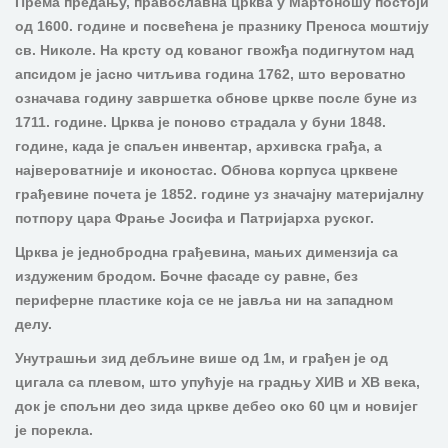
Према предању, православна црква у Мартоношу постоји
од 1600. године и посвећена је празнику Преноса моштију
св. Николе. На крсту од кованог гвожђа подигнутом над
апсидом је јасно читљива година 1762, што вероватно
означава годину завршетка обнове цркве после буне из
1711. године. Црква је поново страдала у буни 1848.
године, када је спаљен инвентар, архивска грађа, а
највероватније и иконостас. Обнова корпуса црквене
грађевине почета је 1852. године уз значајну материјалну
потпору цара Фрање Јосифа и Патријарха руског.
Црква је једнобродна грађевина, мањих димензија са
издуженим бродом. Бочне фасаде су равне, без
периферне пластике која се не јавља ни на западном
делу.
Унутрашњи зид дебљине више од 1м, и грађен је од
цигала са плевом, што упућује на градњу XИВ и XВ века,
док је спољни део зида цркве дебео око 60 цм и новијег
је порекла.