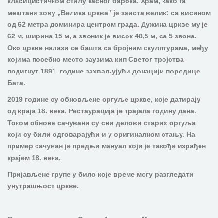
класицистичком стилу касног барока. Храм, како га
мештани зову „Велика црква” је заиста велик: са висином
од 62 метра доминира центром града. Дужина цркве му је
62 м, ширина 15 м, а звоник је висок 48,5 м, са 5 звона.
Око цркве налази се башта са бројним скулптурама, међу
којима посебно место заузима кип Светог тројства
подигнут 1891. године захваљујући донацији породице
Бата.
2019 године су обновљене оргуље цркве, које датирају
од краја 18. века. Рестаурација је трајала годину дана.
Током обнове сачувани су сви делови старих оргуља
који су били одговарајући и у оригиналном стању. На
пример сачуван је предњи мануал који је такође израђен
крајем 18. века.
Пријављене групе у било које време могу разгледати
унутрашњост цркве.