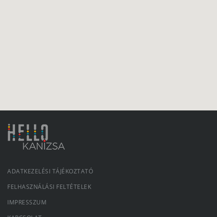
ADATKEZELÉSI TÁJÉKOZTATÓ
FELHASZNÁLÁSI FELTÉTELEK
IMPRESSZUM