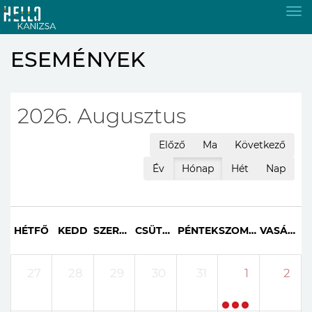
Tog
nav
ESEMÉNYEK
2026. Augusztus
Előző
Ma
Következő
Év
Hónap
Hét
Nap
HÉTFŐ
KEDD
SZERDA
CSÜTÖRTÖK
PÉNTEK
SZOMBAT
VASÁRNAP
27
28
29
30
31
1
2